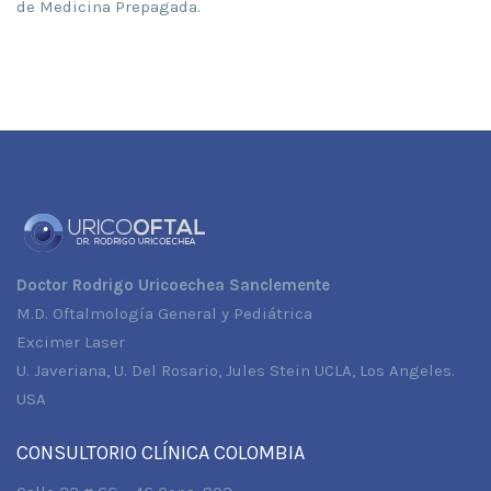
de Medicina Prepagada.
Doctor Rodrigo Uricoechea Sanclemente
M.D. Oftalmología General y Pediátrica
Excimer Laser
U. Javeriana, U. Del Rosario, Jules Stein UCLA, Los Angeles.
USA
CONSULTORIO CLÍNICA COLOMBIA