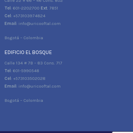
Calle 22 # 66 – 46 Cons. 802
Tel
: 601-2202700
Ext
. 7851
Cel
: +573103974824
Email
:
info@uricooftal.com
Bogotá – Colombia
EDIFICIO EL BOSQUE
Calle 134 # 7B – 83 Cons. 717
Tel
: 601-5990548
Cel
: +573103502028
Email
:
info@uricooftal.com
Bogotá – Colombia