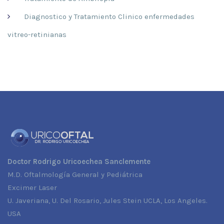
Diagnostico y Tratamiento Clinico enfermedades
vitreo-retinianas
Doctor Rodrigo Uricoechea Sanclemente
M.D. Oftalmología General y Pediátrica
Excimer Laser
U. Javeriana, U. Del Rosario, Jules Stein UCLA, Los Angeles.
USA